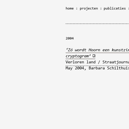
home
projecten
publicaties
2004
‘Zó wordt Hoorn een kunstzi
cryptogram’
Verloren land / Straatjourn
May 2004, Barbara Schilthui