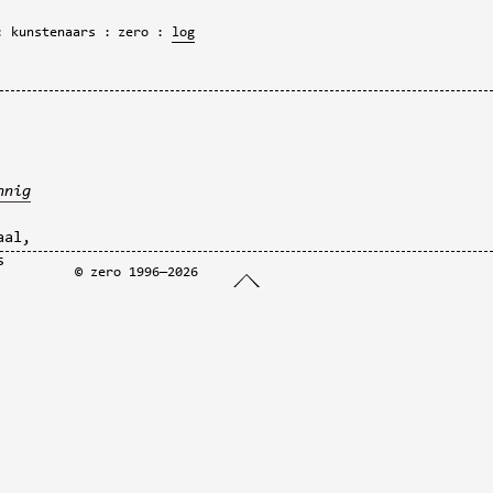
kunstenaars
zero
log
nnig
aal,
s
©
zero
1996—2026