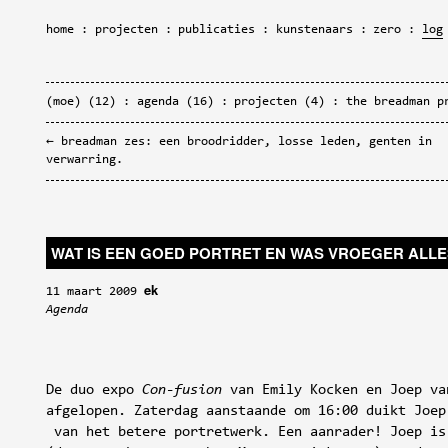
home
projecten
publicaties
kunstenaars
zero
log
(moe)
(12)
agenda
(16)
projecten
(4)
the breadman p
breadman zes: een broodridder, losse leden, genten in
verwarring.
WAT IS EEN GOED PORTRET EN WAS VROEGER ALLE
ek
11 maart 2009
Agenda
De duo expo
Con-fusion
van Emily Kocken en Joep va
afgelopen. Zaterdag aanstaande om 16:00 duikt Joep
van het betere portretwerk. Een aanrader! Joep is