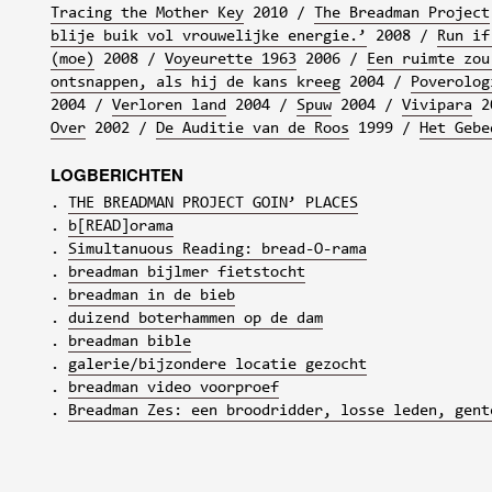
Tracing the Mother Key
2010
The Breadman Project
blije buik vol vrouwelijke energie.’
2008
Run if
(moe)
2008
Voyeurette 1963
2006
Een ruimte zou
ontsnappen, als hij de kans kreeg
2004
Poverolog
2004
Verloren land
2004
Spuw
2004
Vivipara
2
Over
2002
De Auditie van de Roos
1999
Het Gebe
LOGBERICHTEN
THE BREADMAN PROJECT GOIN’ PLACES
b[READ]orama
Simultanuous Reading: bread-O-rama
breadman bijlmer fietstocht
breadman in de bieb
duizend boterhammen op de dam
breadman bible
galerie/bijzondere locatie gezocht
breadman video voorproef
Breadman Zes: een broodridder, losse leden, gent