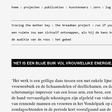
home
projecten
publicaties
kunstenaars
zero
log
tracing the mother key
the breadman project
run if yo
een ruimte zou aan zichzelf ontsnappen, als hij de kans k
de auditie van de roos
het gebed
‘HET IS EEN BLIJE BUIK VOL VROUWELIJKE ENERGIE.
‘Het werk is een grillige dans tussen een met enkele lij
vrouwenbuik en de lichaamsdelen of deellichamen, en d
schetsmatige impressie van een losse arm, een been, een 
de hand vervaardigde tekeningen zijn afgeleid van video
van rennende mannen en vrouwen in het Vondelpark op e
zondagochtenden in de periode kort voorafgaand aan d