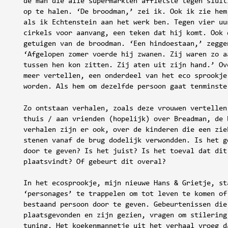
de man die alle supermarkten affietste tegen sluit
op te halen. ‘De broodman,’ zei ik. Ook ik zie hem
als ik Echtenstein aan het werk ben. Tegen vier uu
cirkels voor aanvang, een teken dat hij komt. Ook 
getuigen van de broodman. ‘Een hindoestaan,’ zegge
‘Afgelopen zomer voerde hij zwanen. Zij waren zo a
tussen hen kon zitten. Zij aten uit zijn hand.’ Ov
meer vertellen, een onderdeel van het eco sprookje
worden. Als hem om dezelfde persoon gaat tenminste
Zo ontstaan verhalen, zoals deze vrouwen vertellen
thuis / aan vrienden (hopelijk) over Breadman, de 
verhalen zijn er ook, over de kinderen die een zie
stenen vanaf de brug dodelijk verwondden. Is het g
door te geven? Is het juist? Is het toeval dat dit
plaatsvindt? Of gebeurt dit overal?
In het ecosprookje, mijn nieuwe Hans & Grietje, st
‘personages’ te trappelen om tot leven te komen of
bestaand persoon door te geven. Gebeurtenissen die
plaatsgevonden en zijn gezien, vragen om stilering
tuning. Het koekenmannetje uit het verhaal vroeg d