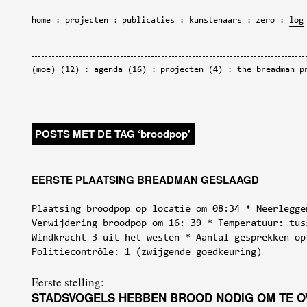
home
projecten
publicaties
kunstenaars
zero
log
(moe)
(12)
agenda
(16)
projecten
(4)
the breadman p
POSTS MET DE TAG
‘broodpop’
EERSTE PLAATSING BREADMAN GESLAAGD
Plaatsing broodpop op locatie om 08:34 * Neerlegge
Verwijdering broodpop om 16: 39 * Temperatuur: tus
Windkracht 3 uit het westen * Aantal gesprekken op
Politiecontrôle: 1 (zwijgende goedkeuring)
Eerste stelling:
STADSVOGELS HEBBEN BROOD NODIG OM TE 