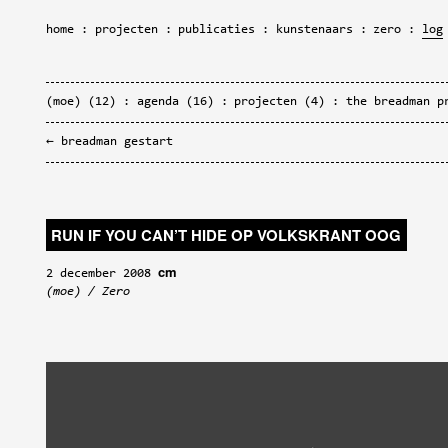
home
projecten
publicaties
kunstenaars
zero
log
(moe)
(12)
agenda
(16)
projecten
(4)
the breadman p
breadman gestart
RUN IF YOU CAN’T HIDE OP VOLKSKRANT OOG
cm
2 december 2008
(moe)
/
Zero